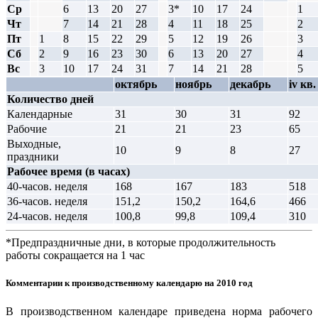
Ср
6
13
20
27
3*
10
17
24
1
Чт
7
14
21
28
4
11
18
25
2
Пт
1
8
15
22
29
5
12
19
26
3
Сб
2
9
16
23
30
6
13
20
27
4
Вс
3
10
17
24
31
7
14
21
28
5
октябрь
ноябрь
декабрь
iv кв.
Количество дней
Календарные
31
30
31
92
Рабочие
21
21
23
65
Выходные,
10
9
8
27
праздники
Рабочее время (в часах)
40-часов. неделя
168
167
183
518
36-часов. неделя
151,2
150,2
164,6
466
24-часов. неделя
100,8
99,8
109,4
310
*Предпраздничные дни, в которые продолжительность
работы сокращается на 1 час
Комментарии к производственному календарю на 2010 год
В производственном календаре приведена норма рабочего