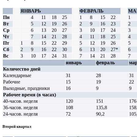
ЯНВАРЬ
ФЕВРАЛЬ
МА
Пн
4
11
18
25
1
8
15
22
1
Вт
5
12
19
26
2
9
16
23
2
Ср
6
13
20
27
3
10
17
24
3
Чт
7
14
21
28
4
11
18
25
4
Пт
1
8
15
22
29
5
12
19
26
5
Сб
2
9
16
22
30
6
13
20
27*
6
Вс
3
10
17
24
31
7
14
21
28
7
январь
февраль
ма
Количество дней
Календарные
31
28
31
Рабочие
15
19
22
Выходные, праздники
16
9
9
Рабочее время (в часах)
40-часов. неделя
120
151
176
36-часов. неделя
108
135,8
158
24-часов. неделя
72
90,2
105
Второй квартал