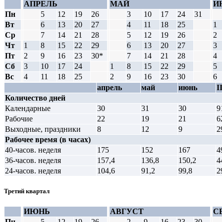
АПРЕЛЬ
МАЙ
И
Пн
5
12
19
26
3
10
17
24
31
Вт
6
13
20
27
4
11
18
25
1
Ср
7
14
21
28
5
12
19
26
2
Чт
1
8
15
22
29
6
13
20
27
3
Пт
2
9
16
23
30*
7
14
21
28
4
Сб
3
10
17
24
1
8
15
22
29
5
Вс
4
11
18
25
2
9
16
23
30
6
апрель
май
июнь
I
Количество дней
Календарные
30
31
30
9
Рабочие
22
19
21
6
Выходные, праздники
8
12
9
2
Рабочее время (в часах)
40-часов. неделя
175
152
167
4
36-часов. неделя
157,4
136,8
150,2
4
24-часов. неделя
104,6
91,2
99,8
2
Третий квартал
ИЮНЬ
АВГУСТ
С
Пн
5
12
19
26
2
9
16
23
30