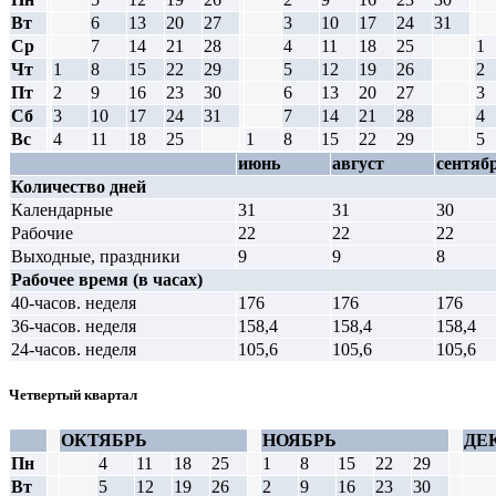
Вт
6
13
20
27
3
10
17
24
31
Ср
7
14
21
28
4
11
18
25
1
Чт
1
8
15
22
29
5
12
19
26
2
Пт
2
9
16
23
30
6
13
20
27
3
Сб
3
10
17
24
31
7
14
21
28
4
Вс
4
11
18
25
1
8
15
22
29
5
июнь
август
сентяб
Количество дней
Календарные
31
31
30
Рабочие
22
22
22
Выходные, праздники
9
9
8
Рабочее время (в часах)
40-часов. неделя
176
176
176
36-часов. неделя
158,4
158,4
158,4
24-часов. неделя
105,6
105,6
105,6
Четвертый квартал
ОКТЯБРЬ
НОЯБРЬ
ДЕ
Пн
4
11
18
25
1
8
15
22
29
Вт
5
12
19
26
2
9
16
23
30