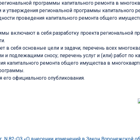
региональной программы капитального ремонта в многокв
и и утверждения региональной программы капитального 
редности проведения капитального ремонта общего имущес
аммы включают в себя разработку проекта региональной 
и.
ет в себя основные цели и задачи; перечень всех многок
и подлежащими сносу; перечень услуг и (или) работ по 
ия капитального ремонта общего имущества в многокварт
программы.
ня его официального опубликования.
г. N 82-ОЗ «О внесении изменений в Закон Воронежской о