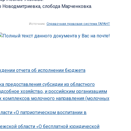
ор Новодмитриевка, слобода Марченковка.
Источник:
Справочная правовая система ГАРАНТ
рждении отчета об исполнении бюджета
ка предоставления субсидии из областного
дсобное хозяйство, и российским организациям
их комплексов молочного направления (молочных
бласти «О патриотическом воспитании в
онежской области «О бесплатной юридической