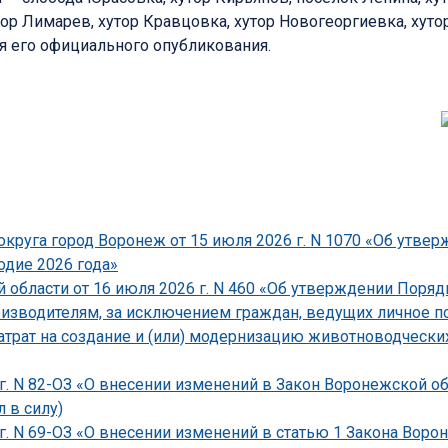
тор Лимарев, хутор Кравцовка, хутор Новогеоргиевка, хут
ня его официального опубликования.
круга город Воронеж от 15 июля 2026 г. N 1070 «Об утве
одие 2026 года»
области от 16 июля 2026 г. N 460 «Об утверждении Поряд
зводителям, за исключением граждан, ведущих личное по
атрат на создание и (или) модернизацию животноводческ
г. N 82-ОЗ «О внесении изменений в Закон Воронежской о
 в силу)
 г. N 69-ОЗ «О внесении изменений в статью 1 Закона Вор