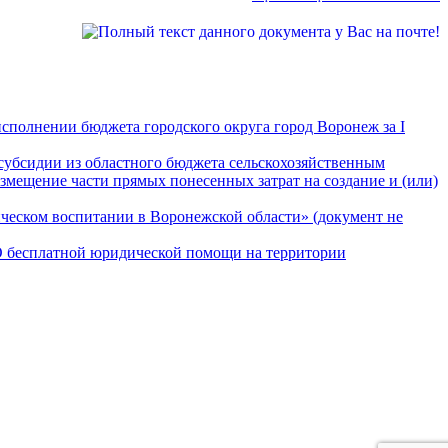
сполнении бюджета городского округа город Воронеж за I
субсидии из областного бюджета сельскохозяйственным
змещение части прямых понесенных затрат на создание и (или)
ическом воспитании в Воронежской области» (документ не
«О бесплатной юридической помощи на территории