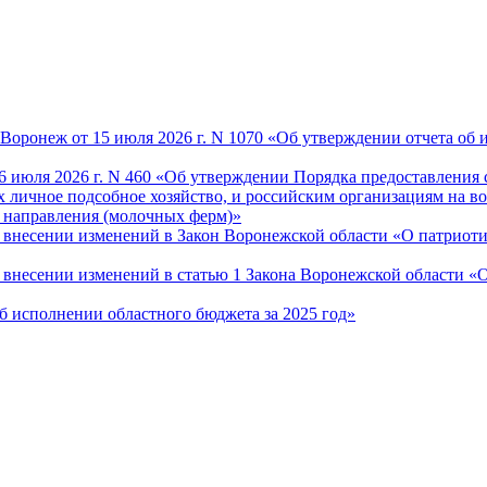
оронеж от 15 июля 2026 г. N 1070 «Об утверждении отчета об и
6 июля 2026 г. N 460 «Об утверждении Порядка предоставления 
 личное подсобное хозяйство, и российским организациям на во
 направления (молочных ферм)»
О внесении изменений в Закон Воронежской области «О патриот
«О внесении изменений в статью 1 Закона Воронежской области 
Об исполнении областного бюджета за 2025 год»