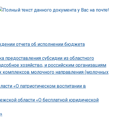
рждении отчета об исполнении бюджета
ка предоставления субсидии из областного
дсобное хозяйство, и российским организациям
их комплексов молочного направления (молочных
бласти «О патриотическом воспитании в
онежской области «О бесплатной юридической
»