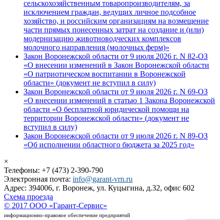
сельскохозяйственным товаропроизводителям, за
исключением граждан, ведущих личное подсобное
хозяйство, и российским организациям на возмещение
части прямых понесенных затрат на создание и (или)
модернизацию животноводческих комплексов
молочного направления (молочных ферм)»
Закон Воронежской области от 9 июля 2026 г. N 82-ОЗ
«О внесении изменений в Закон Воронежской области
«О патриотическом воспитании в Воронежской
области» (документ не вступил в силу)
Закон Воронежской области от 9 июля 2026 г. N 69-ОЗ
«О внесении изменений в статью 1 Закона Воронежской
области «О бесплатной юридической помощи на
территории Воронежской области» (документ не
вступил в силу)
Закон Воронежской области от 9 июля 2026 г. N 89-ОЗ
«Об исполнении областного бюджета за 2025 год»
×
Телефоны: +7 (473) 2-390-790
Электронная почта:
info@garant-vrn.ru
Адрес: 394006, г. Воронеж, ул. Куцыгина, д.32, офис 602
Схема проезда
© 2017 ООО «Гарант-Сервис»
информационно-правовое обеспечение предприятий