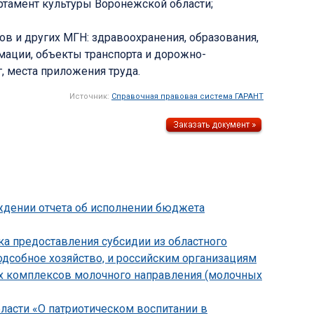
ртамент культуры Воронежской области;
в и других МГН: здравоохранения, образования,
рмации, объекты транспорта и дорожно-
, места приложения труда.
Источник:
Справочная правовая система ГАРАНТ
рждении отчета об исполнении бюджета
ка предоставления субсидии из областного
дсобное хозяйство, и российским организациям
их комплексов молочного направления (молочных
бласти «О патриотическом воспитании в