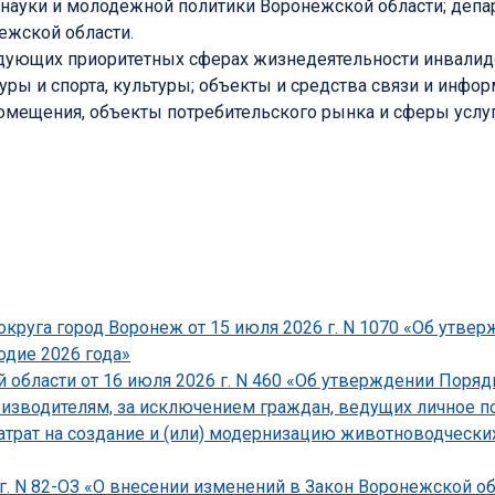
 науки и молодежной политики Воронежской области; депа
ежской области.
дующих приоритетных сферах жизнедеятельности инвалидо
ры и спорта, культуры; объекты и средства связи и инфо
омещения, объекты потребительского рынка и сферы услуг
круга город Воронеж от 15 июля 2026 г. N 1070 «Об утве
одие 2026 года»
области от 16 июля 2026 г. N 460 «Об утверждении Поряд
зводителям, за исключением граждан, ведущих личное по
атрат на создание и (или) модернизацию животноводческ
г. N 82-ОЗ «О внесении изменений в Закон Воронежской о