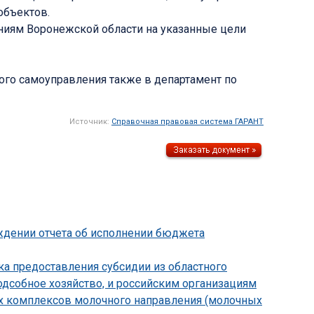
объектов.
иям Воронежской области на указанные цели
ого самоуправления также в департамент по
Источник:
Справочная правовая система ГАРАНТ
рждении отчета об исполнении бюджета
ка предоставления субсидии из областного
дсобное хозяйство, и российским организациям
их комплексов молочного направления (молочных