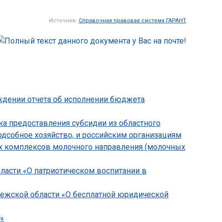
Источник:
Справочная правовая система ГАРАНТ
рждении отчета об исполнении бюджета
ка предоставления субсидии из областного
дсобное хозяйство, и российским организациям
их комплексов молочного направления (молочных
бласти «О патриотическом воспитании в
онежской области «О бесплатной юридической
»