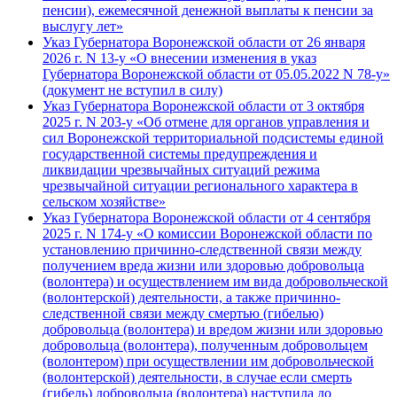
пенсии), ежемесячной денежной выплаты к пенсии за
выслугу лет»
Указ Губернатора Воронежской области от 26 января
2026 г. N 13-у «О внесении изменения в указ
Губернатора Воронежской области от 05.05.2022 N 78-у»
(документ не вступил в силу)
Указ Губернатора Воронежской области от 3 октября
2025 г. N 203-у «Об отмене для органов управления и
сил Воронежской территориальной подсистемы единой
государственной системы предупреждения и
ликвидации чрезвычайных ситуаций режима
чрезвычайной ситуации регионального характера в
сельском хозяйстве»
Указ Губернатора Воронежской области от 4 сентября
2025 г. N 174-у «О комиссии Воронежской области по
установлению причинно-следственной связи между
получением вреда жизни или здоровью добровольца
(волонтера) и осуществлением им вида добровольческой
(волонтерской) деятельности, а также причинно-
следственной связи между смертью (гибелью)
добровольца (волонтера) и вредом жизни или здоровью
добровольца (волонтера), полученным добровольцем
(волонтером) при осуществлении им добровольческой
(волонтерской) деятельности, в случае если смерть
(гибель) добровольца (волонтера) наступила до