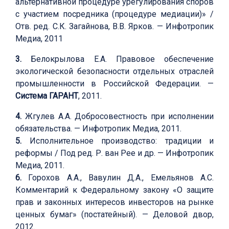
альтернативной процедуре урегулирования споров
с участием посредника (процедуре медиации)» /
Отв. ред. С.К. Загайнова, В.В. Ярков. — Инфотропик
Медиа, 2011
3.
Белокрылова Е.А. Правовое обеспечение
экологической безопасности отдельных отраслей
промышленности в Российской Федерации. —
Система ГАРАНТ
, 2011.
4.
Жгулев А.А. Добросовестность при исполнении
обязательства. — Инфотропик Медиа, 2011.
5.
Исполнительное производство: традиции и
реформы / Под ред. Р. ван Рее и др. — Инфотропик
Медиа, 2011.
6.
Горохов А.А., Вавулин Д.А., Емельянов А.С.
Комментарий к Федеральному закону «О защите
прав и законных интересов инвесторов на рынке
ценных бумаг» (постатейный). — Деловой двор,
2012.