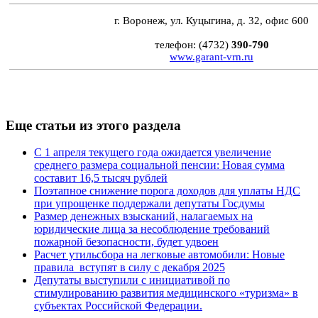
г. Воронеж, ул. Куцыгина, д. 32, офис 600
телефон: (4732)
390-790
www.garant-vrn.ru
Еще статьи из этого раздела
С 1 апреля текущего года ожидается увеличение
среднего размера социальной пенсии: Новая сумма
составит 16,5 тысяч рублей
Поэтапное снижение порога доходов для уплаты НДС
при упрощенке поддержали депутаты Госдумы
Размер денежных взысканий, налагаемых на
юридические лица за несоблюдение требований
пожарной безопасности, будет удвоен
Расчет утильсбора на легковые автомобили: Новые
правила вступят в силу с декабря 2025
Депутаты выступили с инициативой по
стимулированию развития медицинского «туризма» в
субъектах Российской Федерации.