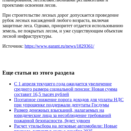
проектами освоения лесов.
При строительстве лесных дорог допускается проведение
рубок лесных насаждений любого возраста, включая
защитные леса. Однако, приоритет отдается использованию
земель, не покрытых лесом, и уже существующим объектам
лесной инфраструктуры.
Источник:
https://www.garant.ru/news/1829361/
Еще статьи из этого раздела
С 1 апреля текущего года ожидается увеличение
среднего размера социальной пенсии: Новая сумма
составит 16,5 тысяч рублей
Поэтапное снижение порога доходов для уплаты НДС
при упрощенке поддержали депутаты Госдумы
Размер денежных взысканий, налагаемых на
юридические лица за несоблюдение требований
пожарной безопасности, будет удвоен
Расчет утильсбора на легковые автомобили: Новые