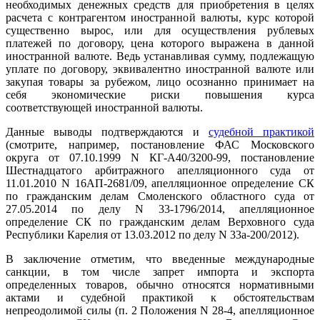
необходимых денежных средств для приобретения в целях
расчета с контрагентом иностранной валюты, курс которой
существенно вырос, или для осуществления рублевых
платежей по договору, цена которого выражена в данной
иностранной валюте. Ведь устанавливая сумму, подлежащую
уплате по договору, эквивалентно иностранной валюте или
закупая товары за рубежом, лицо осознанно принимает на
себя экономические риски повышения курса
соответствующей иностранной валюты.
Данные выводы подтверждаются и
судебной практикой
(смотрите, например, постановление ФАС Московского
округа от 07.10.1999 N КГ-А40/3200-99, постановление
Шестнадцатого арбитражного апелляционного суда от
11.01.2010 N 16АП-2681/09, апелляционное определение СК
по гражданским делам Смоленского областного суда от
27.05.2014 по делу N 33-1796/2014, апелляционное
определение СК по гражданским делам Верховного суда
Республики Карелия от 13.03.2012 по делу N 33а-200/2012).
В заключение отметим, что введенные международные
санкции, в том числе запрет импорта и экспорта
определенных товаров, обычно относятся нормативными
актами и судебной практикой к обстоятельствам
непреодолимой силы (п. 2 Положения N 28-4, апелляционное