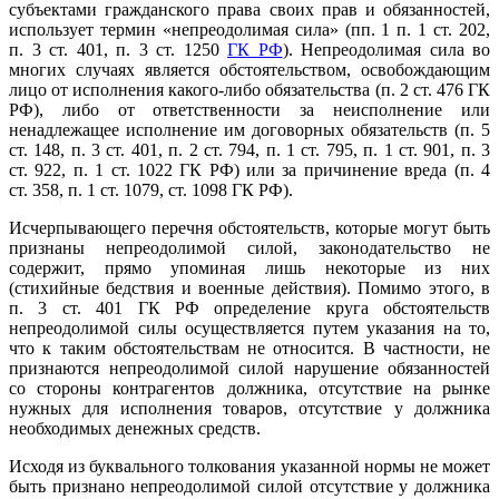
субъектами гражданского права своих прав и обязанностей,
использует термин «непреодолимая сила» (пп. 1 п. 1 ст. 202,
п. 3 ст. 401, п. 3 ст. 1250
ГК РФ
). Непреодолимая сила во
многих случаях является обстоятельством, освобождающим
лицо от исполнения какого-либо обязательства (п. 2 ст. 476 ГК
РФ), либо от ответственности за неисполнение или
ненадлежащее исполнение им договорных обязательств (п. 5
ст. 148, п. 3 ст. 401, п. 2 ст. 794, п. 1 ст. 795, п. 1 ст. 901, п. 3
ст. 922, п. 1 ст. 1022 ГК РФ) или за причинение вреда (п. 4
ст. 358, п. 1 ст. 1079, ст. 1098 ГК РФ).
Исчерпывающего перечня обстоятельств, которые могут быть
признаны непреодолимой силой, законодательство не
содержит, прямо упоминая лишь некоторые из них
(стихийные бедствия и военные действия). Помимо этого, в
п. 3 ст. 401 ГК РФ определение круга обстоятельств
непреодолимой силы осуществляется путем указания на то,
что к таким обстоятельствам не относится. В частности, не
признаются непреодолимой силой нарушение обязанностей
со стороны контрагентов должника, отсутствие на рынке
нужных для исполнения товаров, отсутствие у должника
необходимых денежных средств.
Исходя из буквального толкования указанной нормы не может
быть признано непреодолимой силой отсутствие у должника