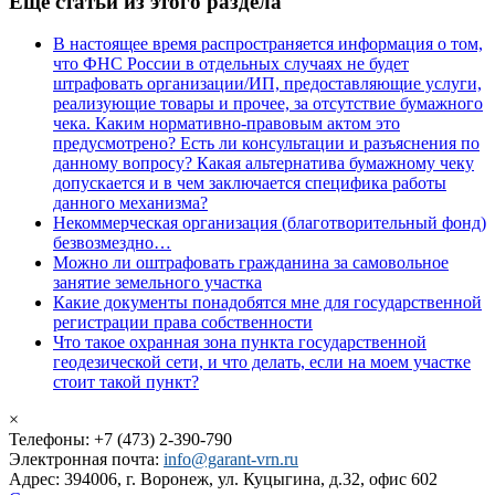
Еще статьи из этого раздела
В настоящее время распространяется информация о том,
что ФНС России в отдельных случаях не будет
штрафовать организации/ИП, предоставляющие услуги,
реализующие товары и прочее, за отсутствие бумажного
чека. Каким нормативно-правовым актом это
предусмотрено? Есть ли консультации и разъяснения по
данному вопросу? Какая альтернатива бумажному чеку
допускается и в чем заключается специфика работы
данного механизма?
Некоммерческая организация (благотворительный фонд)
безвозмездно…
Можно ли оштрафовать гражданина за самовольное
занятие земельного участка
Какие документы понадобятся мне для государственной
регистрации права собственности
Что такое охранная зона пункта государственной
геодезической сети, и что делать, если на моем участке
стоит такой пункт?
×
Телефоны: +7 (473) 2-390-790
Электронная почта:
info@garant-vrn.ru
Адрес: 394006, г. Воронеж, ул. Куцыгина, д.32, офис 602