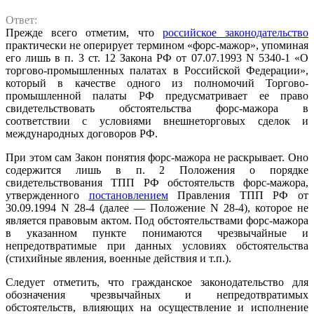
Ответ:
Прежде всего отметим, что
российское законодательство
практически не оперирует термином «форс-мажор», упоминая
его лишь в п. 3 ст. 12 Закона РФ от 07.07.1993 N 5340-1 «О
торгово-промышленных палатах в Российской Федерации»,
который в качестве одного из полномочий Торгово-
промышленной палаты РФ предусматривает ее право
свидетельствовать обстоятельства форс-мажора в
соответствии с условиями внешнеторговых сделок и
международных договоров РФ.
При этом сам Закон понятия форс-мажора не раскрывает. Оно
содержится лишь в п. 2 Положения о порядке
свидетельствования ТПП РФ обстоятельств форс-мажора,
утвержденного
постановлением
Правления ТПП РФ от
30.09.1994 N 28-4 (далее — Положение N 28-4), которое не
является правовым актом. Под обстоятельствами форс-мажора
в указанном пункте понимаются чрезвычайные и
непредотвратимые при данных условиях обстоятельства
(стихийные явления, военные действия и т.п.).
Следует отметить, что гражданское законодательство для
обозначения чрезвычайных и непредотвратимых
обстоятельств, влияющих на осуществление и исполнение