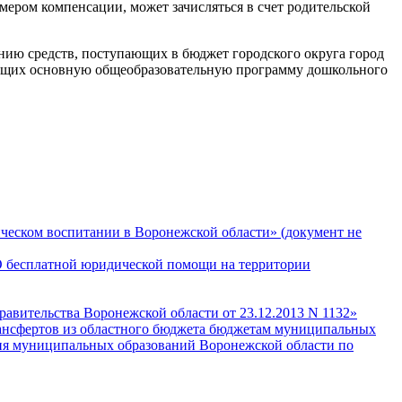
мером компенсации, может зачисляться в счет родительской
ию средств, поступающих в бюджет городского округа город
зующих основную общеобразовательную программу дошкольного
ическом воспитании в Воронежской области» (документ не
«О бесплатной юридической помощи на территории
равительства Воронежской области от 23.12.2013 N 1132»
рансфертов из областного бюджета бюджетам муниципальных
тия муниципальных образований Воронежской области по