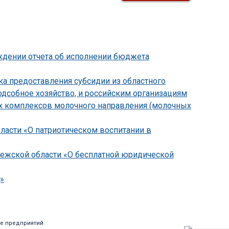
рждении отчета об исполнении бюджета
ка предоставления субсидии из областного
дсобное хозяйство, и российским организациям
их комплексов молочного направления (молочных
бласти «О патриотическом воспитании в
онежской области «О бесплатной юридической
»
е предприятий