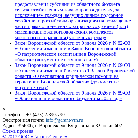
предоставления субсидии из областного бюджета
сельскохозяйственным товаропроизводителям, за
исключением граждан, ведущих личное подсобное
хозяйство, и российским организациям на возмещение
части прямых понесенных затрат на создание и (или)
модернизацию животноводческих комплексов
молочного направления (молочных ферм)»
Закон Воронежской области от 9 июля 2026 г. N 82-ОЗ
«О внесении изменений в Закон Воронежской области
«О патриотическом воспитании в Воронежской
области» (документ не вступил в силу)
Закон Воронежской области от 9 июля 2026 г. N 69-ОЗ
«О внесении изменений в статью 1 Закона Воронежской
области «О бесплатной юридической помощи на
территории Воронежской области» (документ не
вступил в силу)
Закон Воронежской области от 9 июля 2026 г. N 89-ОЗ
«Об исполнении областного бюджета за 2025 год»
×
Телефоны: +7 (473) 2-390-790
Электронная почта:
info@garant-vrn.ru
Адрес: 394006, г. Воронеж, ул. Куцыгина, д.32, офис 602
Схема проезда
© 2017 ООО «Гарант-Сервис»