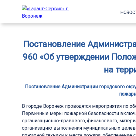
НОВОС
Постановление Администрац
960 «Об утверждении Полож
на терр
Постановление Администрации городского округ
пожарн
В городе Воронеж проводятся мероприятия по о
Первичные меры пожарной безопасности включа
организационно-правового, финансового, матери
организацию выполнения муниципальных целевых
пожарной техники к месту пожара; обеспечение с