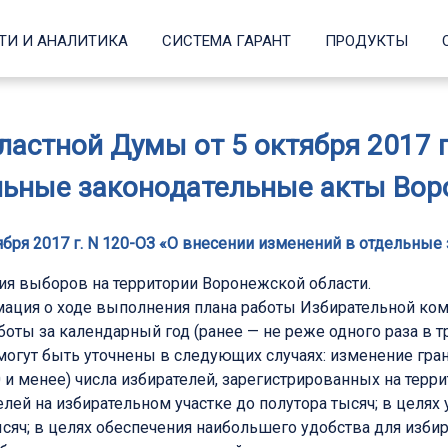
ТИ И АНАЛИТИКА
СИСТЕМА ГАРАНТ
ПРОДУКТЫ
астной Думы от 5 октября 2017 г
льные законодательные акты Вор
бря 2017 г. N 120-ОЗ «О внесении изменений в отдельны
я выборов на территории Воронежской области.
ация о ходе выполнения плана работы Избирательной ком
оты за календарный год (ранее — не реже одного раза в тр
могут быть уточнены в следующих случаях: изменение гра
 менее) числа избирателей, зарегистрированных на террит
ей на избирательном участке до полутора тысяч; в целях
ысяч; в целях обеспечения наибольшего удобства для изби