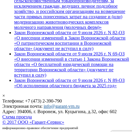
сельскохозяйственным товаропроизводителям, за
исключением граждан, ведущих личное подсобное
хозяйство, и российским организациям на возмещение
части прямых понесенных затрат на создание и (или)
модернизацию животноводческих комплексов
молочного направления (молочных ферм)»
Закон Воронежской области от 9 июля 2026 г. N 82-ОЗ
«О внесении изменений в Закон Воронежской области
«О патриотическом воспитании в Воронежской
области» (документ не вступил в силу)
Закон Воронежской области от 9 июля 2026 г. N 69-ОЗ
«О внесении изменений в статью 1 Закона Воронежской
области «О бесплатной юридической помощи на
территории Воронежской области» (документ не
вступил в силу)
Закон Воронежской области от 9 июля 2026 г. N 89-ОЗ
«Об исполнении областного бюджета за 2025 год»
×
Телефоны: +7 (473) 2-390-790
Электронная почта:
info@garant-vrn.ru
Адрес: 394006, г. Воронеж, ул. Куцыгина, д.32, офис 602
Схема проезда
© 2017 ООО «Гарант-Сервис»
информационно-правовое обеспечение предприятий