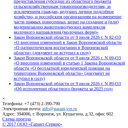
предоставления субсидии из областного бюджета
сельскохозяйственным товаропроизводителям, за
исключением граждан, ведущих личное подсобное
хозяйство, и российским организациям на возмещение
части прямых понесенных затрат на создание и (или)
модернизацию животноводческих комплексов
молочного направления (молочных ферм)»
Закон Воронежской области от 9 июля 2026 г. N 82-ОЗ
«О внесении изменений в Закон Воронежской области
«О патриотическом воспитании в Воронежской
области» (документ не вступил в силу)
Закон Воронежской области от 9 июля 2026 г. N 69-ОЗ
«О внесении изменений в статью 1 Закона Воронежской
области «О бесплатной юридической помощи на
территории Воронежской области» (документ не
вступил в силу)
Закон Воронежской области от 9 июля 2026 г. N 89-ОЗ
«Об исполнении областного бюджета за 2025 год»
×
Телефоны: +7 (473) 2-390-790
Электронная почта:
info@garant-vrn.ru
Адрес: 394006, г. Воронеж, ул. Куцыгина, д.32, офис 602
Схема проезда
© 2017 ООО «Гарант-Сервис»