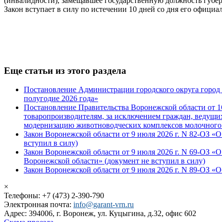
(инвалидности), замещавшее государственную должность губе
Закон вступает в силу по истечении 10 дней со дня его официа
Еще статьи из этого раздела
Постановление Администрации городского округа город В
полугодие 2026 года»
Постановление Правительства Воронежской области от 1
товаропроизводителям, за исключением граждан, ведущих
модернизацию животноводческих комплексов молочного
Закон Воронежской области от 9 июля 2026 г. N 82-ОЗ «
вступил в силу)
Закон Воронежской области от 9 июля 2026 г. N 69-ОЗ 
Воронежской области» (документ не вступил в силу)
Закон Воронежской области от 9 июля 2026 г. N 89-ОЗ «
×
Телефоны: +7 (473) 2-390-790
Электронная почта:
info@garant-vrn.ru
Адрес: 394006, г. Воронеж, ул. Куцыгина, д.32, офис 602