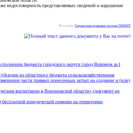
онежской области.
кже недостоверность представляемых сведений и нарушение
Источник:
Справочная правовая система ГАРАНТ
сполнении бюджета городского округа город Воронеж за I
субсидии из областного бюджета сельскохозяйственным
змещение части прямых понесенных затрат на создание и (или)
ическом воспитании в Воронежской области» (документ не
«О бесплатной юридической помощи на территории