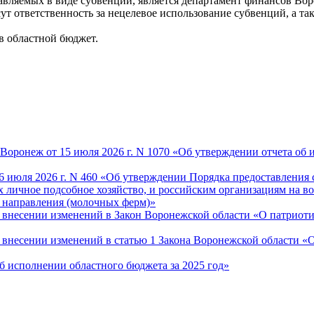
авляемых в виде субвенций, является департамент финансов Вор
 ответственность за нецелевое использование субвенций, а та
в областной бюджет.
оронеж от 15 июля 2026 г. N 1070 «Об утверждении отчета об и
6 июля 2026 г. N 460 «Об утверждении Порядка предоставления 
 личное подсобное хозяйство, и российским организациям на во
 направления (молочных ферм)»
О внесении изменений в Закон Воронежской области «О патриот
«О внесении изменений в статью 1 Закона Воронежской области 
Об исполнении областного бюджета за 2025 год»