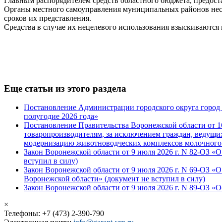
Главным распорядителем средств областного бюджета, предост
Органы местного самоуправления муниципальных районов несут
сроков их представления.
Средства в случае их нецелевого использования взыскиваются 
Еще статьи из этого раздела
Постановление Администрации городского округа город В
полугодие 2026 года»
Постановление Правительства Воронежской области от 1
товаропроизводителям, за исключением граждан, ведущих
модернизацию животноводческих комплексов молочного
Закон Воронежской области от 9 июля 2026 г. N 82-ОЗ «
вступил в силу)
Закон Воронежской области от 9 июля 2026 г. N 69-ОЗ 
Воронежской области» (документ не вступил в силу)
Закон Воронежской области от 9 июля 2026 г. N 89-ОЗ «
×
Телефоны: +7 (473) 2-390-790