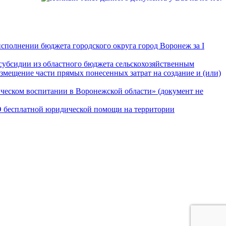
сполнении бюджета городского округа город Воронеж за I
субсидии из областного бюджета сельскохозяйственным
змещение части прямых понесенных затрат на создание и (или)
ическом воспитании в Воронежской области» (документ не
«О бесплатной юридической помощи на территории