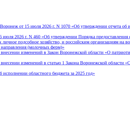
оронеж от 15 июля 2026 г. N 1070 «Об утверждении отчета об и
6 июля 2026 г. N 460 «Об утверждении Порядка предоставления 
 личное подсобное хозяйство, и российским организациям на во
 направления (молочных ферм)»
О внесении изменений в Закон Воронежской области «О патриот
«О внесении изменений в статью 1 Закона Воронежской области 
Об исполнении областного бюджета за 2025 год»