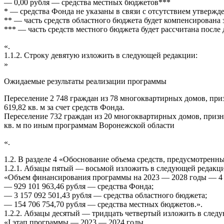
— 0,00 рубля — средства местных бюджетов***
* — средства Фонда не указаны в связи с отсутствием утвер
** — часть средств областного бюджета будет компенсирована
*** — часть средств местного бюджета будет рассчитана посл
«.
1.1.2. Строку девятую изложить в следующей редакции:
»
Ожидаемые результаты реализации программы
Переселение 2 748 граждан из 78 многоквартирных домов, пр
619,82 кв. м за счет средств Фонда.
Переселение 732 граждан из 20 многоквартирных домов, приз
кв. м по иным программам Воронежской области
«.
1.2. В разделе 4 «Обоснование объема средств, предусмотрен
1.2.1. Абзацы пятый — восьмой изложить в следующей редакц
«Объем финансирования программы на 2023 — 2028 годы — 4 24
— 929 101 963,46 рубля — средства Фонда;
— 3 157 092 501,43 рубля — средства областного бюджета;
— 154 706 754,70 рубля — средства местных бюджетов.».
1.2.2. Абзацы десятый — тридцать четвертый изложить в след
«I этап программы — 2023 — 2024 годы