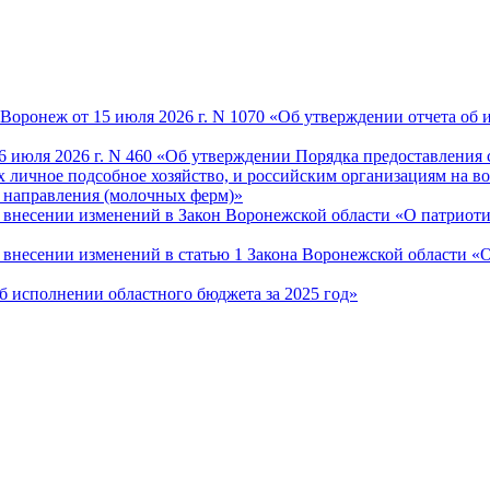
оронеж от 15 июля 2026 г. N 1070 «Об утверждении отчета об и
6 июля 2026 г. N 460 «Об утверждении Порядка предоставления 
 личное подсобное хозяйство, и российским организациям на во
 направления (молочных ферм)»
О внесении изменений в Закон Воронежской области «О патриот
«О внесении изменений в статью 1 Закона Воронежской области 
Об исполнении областного бюджета за 2025 год»