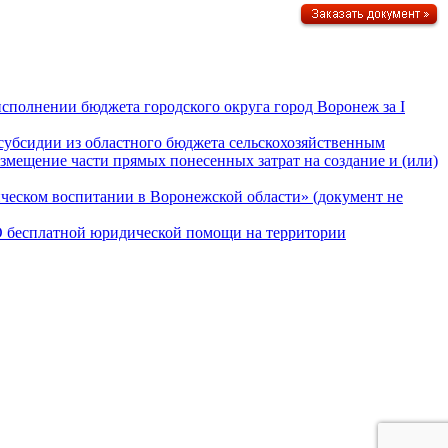
сполнении бюджета городского округа город Воронеж за I
субсидии из областного бюджета сельскохозяйственным
змещение части прямых понесенных затрат на создание и (или)
ическом воспитании в Воронежской области» (документ не
«О бесплатной юридической помощи на территории