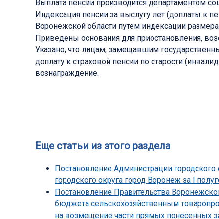
Выплата пенсии производится департаментом со
Индексация пенсии за выслугу лет (доплаты к 
Воронежской области путем индексации размера ср
Приведены основания для приостановления, возо
Указано, что лицам, замещавшим государственн
доплату к страховой пенсии по старости (инвали
вознаграждение.
Еще статьи из этого раздела
Постановление Администрации городского о
городского округа город Воронеж за I полуг
Постановление Правительства Воронежской 
бюджета сельскохозяйственным товаропрои
на возмещение части прямых понесенных з