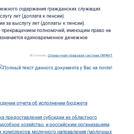
енежного содержания гражданских служащих
угу лет (доплата к пенсии).
 за выслугу лет (доплаты к пенсии).
 с прекращением полномочий, имеющим право на
 назначается единовременное денежное
Источник:
Справочная правовая система ГАРАНТ
рждении отчета об исполнении бюджета
ка предоставления субсидии из областного
дсобное хозяйство, и российским организациям
их комплексов молочного направления (молочных