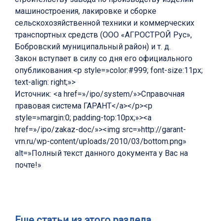
машиностроения, лакировке и сборке
сельскохозяйственной техники и коммерческих
транспортных средств (ООО «АГРОСТРОЙ Рус»,
Бобровский муниципальный район) и т. д.
Закон вступает в силу со дня его официального
опубликования.<p style=»color:#999; font-size:11px;
text-align: right;»>
Источник: <a href=»/ipo/system/»>Справочная
правовая система ГАРАНТ</a></p><p
style=»margin:0; padding-top:10px;»><a
href=»/ipo/zakaz-doc/»><img src=»http://garant-
vrn.ru/wp-content/uploads/2010/03/bottom.png»
alt=»Полный текст данного документа у Вас на
почте!»
Еще статьи из этого раздела