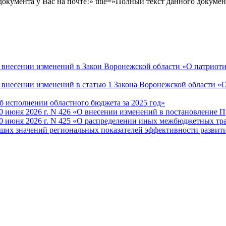
документа у Вас на почте!» title=»Полный текст данного документа
О внесении изменений в Закон Воронежской области «О патриот
«О внесении изменений в статью 1 Закона Воронежской области 
Об исполнении областного бюджета за 2025 год»
 июня 2026 г. N 426 «О внесении изменений в постановление П
30 июня 2026 г. N 425 «О распределении иных межбюджетных т
чших значений региональных показателей эффективности разви