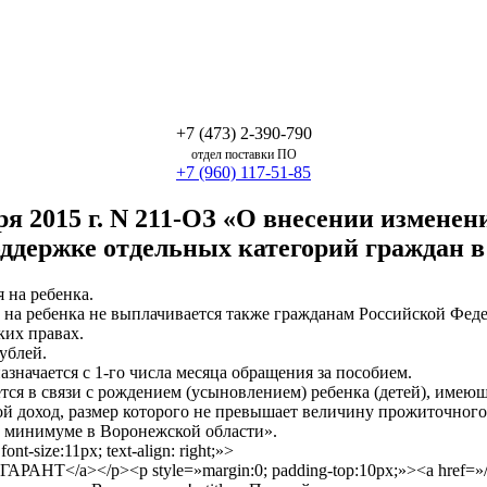
+7 (473) 2-390-790
отдел поставки ПО
+7 (960) 117-51-85
я 2015 г. N 211-ОЗ «О внесении изменени
ддержке отдельных категорий граждан в
 на ребенка.
на ребенка не выплачивается также гражданам Российской Феде
их правах.
ублей.
азначается с 1-го числа месяца обращения за пособием.
тся в связи с рождением (усыновлением) ребенка (детей), име
й доход, размер которого не превышает величину прожиточног
м минимуме в Воронежской области».
nt-size:11px; text-align: right;»>
АРАНТ</a></p><p style=»margin:0; padding-top:10px;»><a href=»/ip