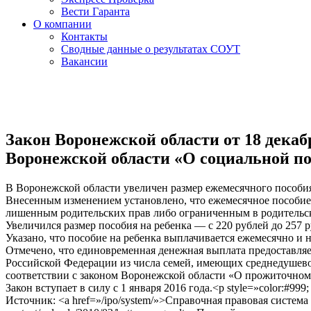
Вести Гаранта
О компании
Контакты
Сводные данные о результатах СОУТ
Вакансии
Закон Воронежской области от 18 декабр
Воронежской области «О социальной по
В Воронежской области увеличен размер ежемесячного пособия
Внесенным изменением установлено, что ежемесячное пособие 
лишенным родительских прав либо ограниченным в родительск
Увеличился размер пособия на ребенка — с 220 рублей до 257 р
Указано, что пособие на ребенка выплачивается ежемесячно и н
Отмечено, что единовременная денежная выплата предоставляе
Российской Федерации из числа семей, имеющих среднедушево
соответствии с законом Воронежской области «О прожиточно
Закон вступает в силу с 1 января 2016 года.<p style=»color:#999; fo
Источник: <a href=»/ipo/system/»>Справочная правовая система Г