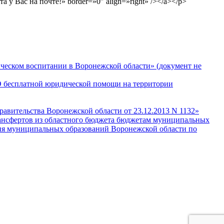
 у Вас на почте!» border=»0″ align=»right» /></a></p>
ическом воспитании в Воронежской области» (документ не
«О бесплатной юридической помощи на территории
равительства Воронежской области от 23.12.2013 N 1132»
рансфертов из областного бюджета бюджетам муниципальных
тия муниципальных образований Воронежской области по