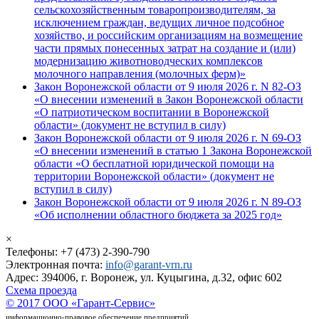
сельскохозяйственным товаропроизводителям, за
исключением граждан, ведущих личное подсобное
хозяйство, и российским организациям на возмещение
части прямых понесенных затрат на создание и (или)
модернизацию животноводческих комплексов
молочного направления (молочных ферм)»
Закон Воронежской области от 9 июля 2026 г. N 82-ОЗ
«О внесении изменений в Закон Воронежской области
«О патриотическом воспитании в Воронежской
области» (документ не вступил в силу)
Закон Воронежской области от 9 июля 2026 г. N 69-ОЗ
«О внесении изменений в статью 1 Закона Воронежской
области «О бесплатной юридической помощи на
территории Воронежской области» (документ не
вступил в силу)
Закон Воронежской области от 9 июля 2026 г. N 89-ОЗ
«Об исполнении областного бюджета за 2025 год»
×
Телефоны: +7 (473) 2-390-790
Электронная почта:
info@garant-vrn.ru
Адрес: 394006, г. Воронеж, ул. Куцыгина, д.32, офис 602
Схема проезда
© 2017 ООО «Гарант-Сервис»
информационно-правовое обеспечение предприятий