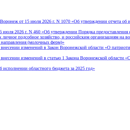
оронеж от 15 июля 2026 г. N 1070 «Об утверждении отчета об и
6 июля 2026 г. N 460 «Об утверждении Порядка предоставления 
 личное подсобное хозяйство, и российским организациям на во
 направления (молочных ферм)»
О внесении изменений в Закон Воронежской области «О патриот
«О внесении изменений в статью 1 Закона Воронежской области 
Об исполнении областного бюджета за 2025 год»