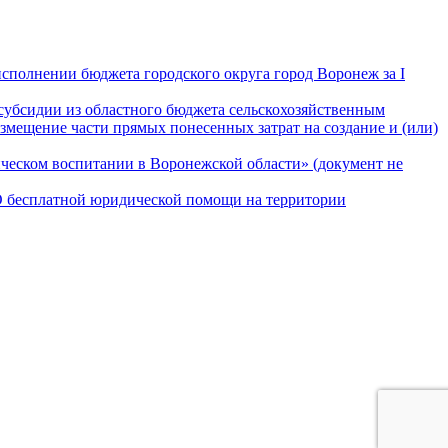
сполнении бюджета городского округа город Воронеж за I
субсидии из областного бюджета сельскохозяйственным
змещение части прямых понесенных затрат на создание и (или)
ическом воспитании в Воронежской области» (документ не
«О бесплатной юридической помощи на территории