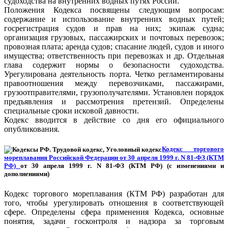
судоходства на внутренних водных путях России.
Положения Кодекса посвящены следующим вопросам:
содержание и использование внутренних водных путей;
госрегистрация судов и прав на них; экипаж судна;
организация грузовых, пассажирских и почтовых перевозок;
провозная плата; аренда судов; спасание людей, судов и иного
имущества; ответственность при перевозках и др. Отдельная
глава содержит нормы о безопасности судоходства.
Урегулирована деятельность порта. Четко регламентированы
правоотношения между перевозчиками, пассажирами,
грузоотправителями, грузополучателями. Установлен порядок
предъявления и рассмотрения претензий. Определены
специальные сроки исковой давности.
Кодекс вводится в действие со дня его официального
опубликования.
Кодекс торгового
мореплавания Российской Федерации от 30 апреля 1999 г. N 81-ФЗ (КТМ
РФ)
от 30 апреля 1999 г. N 81-ФЗ (КТМ РФ) (с изменениями и
дополнениями)
Кодекс торгового мореплавания (КТМ РФ) разработан для
того, чтобы урегулировать отношения в соответствующей
сфере. Определены сфера применения Кодекса, основные
понятия, задачи госконтроля и надзора за торговым