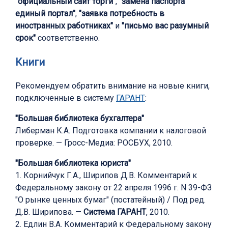
"официальный сайт торги"
,
"замена паспорта
единый портал"
,
"заявка потребность в
иностранных работниках"
и
"письмо вас разумный
срок"
соответственно.
Книги
Рекомендуем обратить внимание на новые книги,
подключенные в систему
ГАРАНТ
:
"Большая библиотека бухгалтера"
Либерман К.А. Подготовка компании к налоговой
проверке. — Гросс-Медиа: РОСБУХ, 2010.
"Большая библиотека юриста"
1. Корнийчук Г.А., Ширипов Д.В. Комментарий к
Федеральному закону от 22 апреля 1996 г. N 39-ФЗ
"О рынке ценных бумаг" (постатейный) / Под ред.
Д.В. Ширипова. —
Система ГАРАНТ
, 2010.
2. Едлин В.А. Комментарий к Федеральному закону