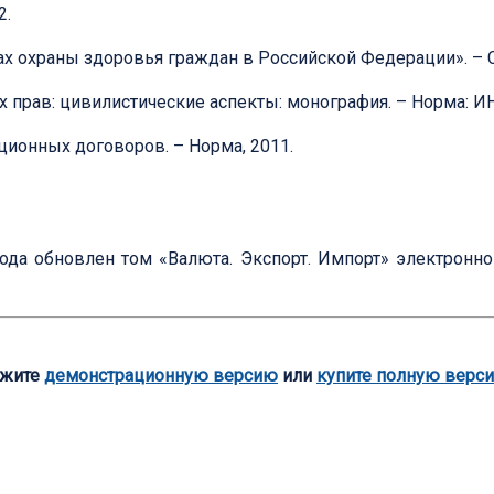
2.
х охраны здоровья граждан в Российской Федерации». – С
 прав: цивилистические аспекты: монография. – Норма: И
ционных договоров. – Норма, 2011.
года обновлен том «Валюта. Экспорт. Импорт» электронн
ажите
демонстрационную версию
или
купите полную верс