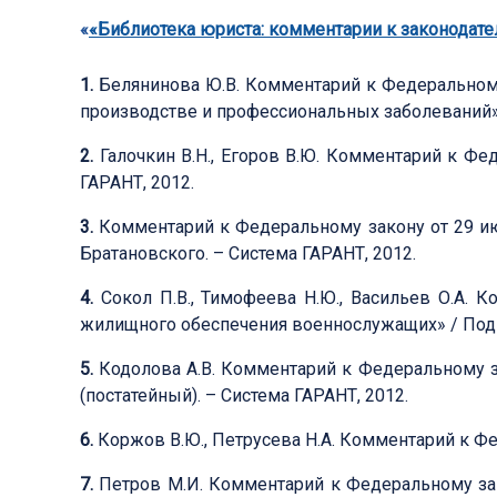
«
«Библиотека юриста: комментарии к законодате
1.
Белянинова Ю.В. Комментарий к Федеральному 
производстве и профессиональных заболеваний» 
2.
Галочкин В.Н., Егоров В.Ю. Комментарий к Фед
ГАРАНТ, 2012.
3.
Комментарий к Федеральному закону от 29 июл
Братановского. – Система ГАРАНТ, 2012.
4.
Сокол П.В., Тимофеева Н.Ю., Васильев О.А. 
жилищного обеспечения военнослужащих» / Под ре
5.
Кодолова А.В. Комментарий к Федеральному з
(постатейный). – Система ГАРАНТ, 2012.
6.
Коржов В.Ю., Петрусева Н.А. Комментарий к Фед
7.
Петров М.И. Комментарий к Федеральному зак