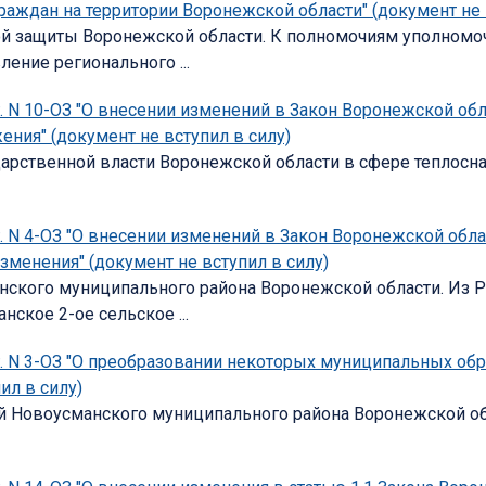
аждан на территории Воронежской области" (документ не 
 защиты Воронежской области. К полномочиям уполномоч
ение регионального ...
г. N 10-ОЗ "О внесении изменений в Закон Воронежской об
ния" (документ не вступил в силу)
арственной власти Воронежской области в сфере теплосн
г. N 4-ОЗ "О внесении изменений в Закон Воронежской обл
зменения" (документ не вступил в силу)
нского муниципального района Воронежской области. Из 
ское 2-ое сельское ...
 г. N 3-ОЗ "О преобразовании некоторых муниципальных о
ил в силу)
й Новоусманского муниципального района Воронежской об