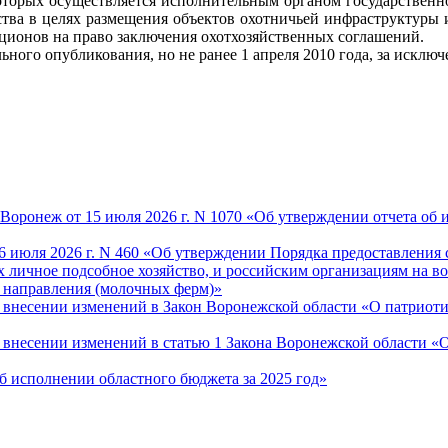
которых осуществляется исполнительным органом государственн
ства в целях размещения объектов охотничьей инфраструктуры 
ционов на право заключения охотхозяйственных соглашений.
ьного опубликования, но не ранее 1 апреля 2010 года, за исключе
оронеж от 15 июля 2026 г. N 1070 «Об утверждении отчета об и
6 июля 2026 г. N 460 «Об утверждении Порядка предоставления 
 личное подсобное хозяйство, и российским организациям на во
 направления (молочных ферм)»
О внесении изменений в Закон Воронежской области «О патриот
«О внесении изменений в статью 1 Закона Воронежской области 
Об исполнении областного бюджета за 2025 год»