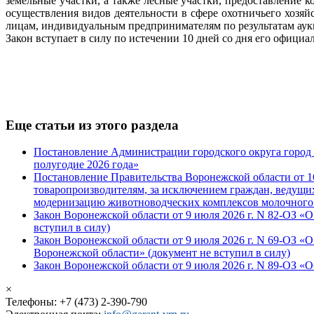
земельные участки, а также лесные участки, предоставление 
осуществления видов деятельности в сфере охотничьего хозяй
лицам, индивидуальным предпринимателям по результатам аук
Закон вступает в силу по истечении 10 дней со дня его официал
Еще статьи из этого раздела
Постановление Администрации городского округа город В
полугодие 2026 года»
Постановление Правительства Воронежской области от 1
товаропроизводителям, за исключением граждан, ведущих
модернизацию животноводческих комплексов молочного
Закон Воронежской области от 9 июля 2026 г. N 82-ОЗ «
вступил в силу)
Закон Воронежской области от 9 июля 2026 г. N 69-ОЗ 
Воронежской области» (документ не вступил в силу)
Закон Воронежской области от 9 июля 2026 г. N 89-ОЗ «
×
Телефоны: +7 (473) 2-390-790