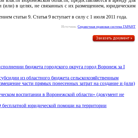
ой власти Воронежской области, предоставляются в аренду для
и (или) в целях, не связанных с их размещением, юридическим
нием статьи 9. Статья 9 вступает в силу с 1 июля 2011 года.
Источник:
Справочная правовая система ГАРАНТ
сполнении бюджета городского округа город Воронеж за I
субсидии из областного бюджета сельскохозяйственным
змещение части прямых понесенных затрат на создание и (или)
ическом воспитании в Воронежской области» (документ не
«О бесплатной юридической помощи на территории