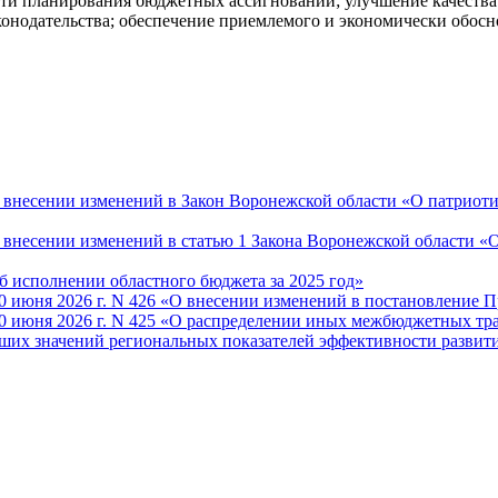
ти планирования бюджетных ассигнований; улучшение качества
онодательства; обеспечение приемлемого и экономически обосн
О внесении изменений в Закон Воронежской области «О патриот
«О внесении изменений в статью 1 Закона Воронежской области 
Об исполнении областного бюджета за 2025 год»
 июня 2026 г. N 426 «О внесении изменений в постановление П
30 июня 2026 г. N 425 «О распределении иных межбюджетных т
чших значений региональных показателей эффективности разви