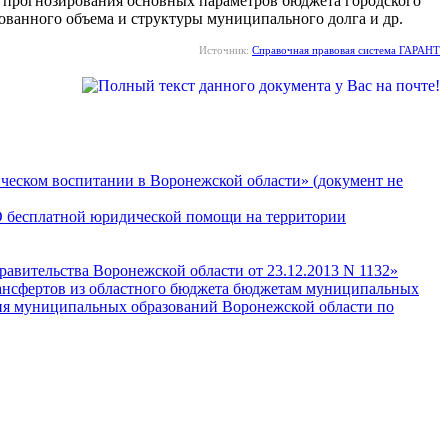
 прогнозирования основных параметров бюджета городского
ованного объема и структуры муниципального долга и др.
Источник:
Справочная правовая система ГАРАНТ
ическом воспитании в Воронежской области» (документ не
«О бесплатной юридической помощи на территории
равительства Воронежской области от 23.12.2013 N 1132»
рансфертов из областного бюджета бюджетам муниципальных
тия муниципальных образований Воронежской области по