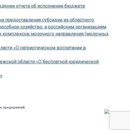
рждении отчета об исполнении бюджета
ка предоставления субсидии из областного
дсобное хозяйство, и российским организациям
их комплексов молочного направления (молочных
бласти «О патриотическом воспитании в
онежской области «О бесплатной юридической
»
е предприятий