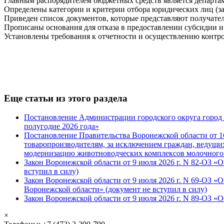
Главным распорядителем бюджетных средств является департа
Определены категории и критерии отбора юридических лиц (з
Приведен список документов, которые представляют получатели
Прописаны основания для отказа в предоставлении субсидии и 
Установлены требования к отчетности и осуществлению контро
Еще статьи из этого раздела
Постановление Администрации городского округа город В
полугодие 2026 года»
Постановление Правительства Воронежской области от 1
товаропроизводителям, за исключением граждан, ведущих
модернизацию животноводческих комплексов молочного
Закон Воронежской области от 9 июля 2026 г. N 82-ОЗ «
вступил в силу)
Закон Воронежской области от 9 июля 2026 г. N 69-ОЗ 
Воронежской области» (документ не вступил в силу)
Закон Воронежской области от 9 июля 2026 г. N 89-ОЗ «
×