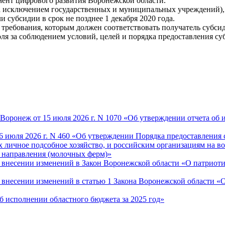
мент цифрового развития Воронежской области.
а исключением государственных и муниципальных учреждений),
 субсидии в срок не позднее 1 декабря 2020 года.
требования, которым должен соответствовать получатель субсид
ля за соблюдением условий, целей и порядка предоставления су
оронеж от 15 июля 2026 г. N 1070 «Об утверждении отчета об и
6 июля 2026 г. N 460 «Об утверждении Порядка предоставления 
 личное подсобное хозяйство, и российским организациям на во
 направления (молочных ферм)»
О внесении изменений в Закон Воронежской области «О патриот
«О внесении изменений в статью 1 Закона Воронежской области 
Об исполнении областного бюджета за 2025 год»