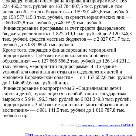
Сокращен общий объем финансирования программы: с 165
224 460,2 тыс. рублей до 163 784 807,5 тыс. рублей, в том
числе из областного бюджета — с 159 901 463,6 тыс. рублей
до 158 577 115,3 тыс. рублей, из средств юридических лиц —
с 669 805,8 тыс. рублей до 46 959,9 тыс. рублей.
Финансирование программы за счет средств федерального
бюджета увеличилось с 1 825 519,1 тыс. рублей до 2 120 746,3
тыс. рублей, средств местных бюджетов — с 2 827 671,7 тыс.
рублей до 3 039 986,0 тыс. рублей.
Кроме того, сокращено финансирование мероприятий
подпрограммы 1 «Развитие дошкольного и общего
образования» — с 127 665 556,2 тыс. рублей до 126 144 231,1
тыс. рублей, мероприятий подпрограммы 4 «Создание
условий для организации отдыха и оздоровления детей и
молодежи Воронежской области» — с 1 157 652,6 тыс. рублей
до 1 146 492,6 тыс. рублей и пр.
Финансирование подпрограммы 2 «Социализация детей-
сирот и детей, нуждающихся в особой защите государства»
выросло с 5 944 196,3 тыс. рублей до 6 021 349,8 тыс. рублей,
подпрограммы 3 «Развитие дополнительного образования и
воспитания» — с 981 141,5 тыс. рублей до 1 010 787,8 тыс.
рублей и пр.
Источник:
Справочная правовая система ГАРАНТ