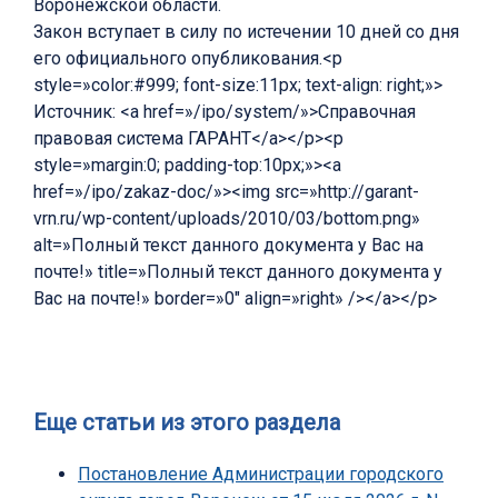
Воронежской области.
Закон вступает в силу по истечении 10 дней со дня
его официального опубликования.<p
style=»color:#999; font-size:11px; text-align: right;»>
Источник: <a href=»/ipo/system/»>Справочная
правовая система ГАРАНТ</a></p><p
style=»margin:0; padding-top:10px;»><a
href=»/ipo/zakaz-doc/»><img src=»http://garant-
vrn.ru/wp-content/uploads/2010/03/bottom.png»
alt=»Полный текст данного документа у Вас на
почте!» title=»Полный текст данного документа у
Вас на почте!» border=»0″ align=»right» /></a></p>
Еще статьи из этого раздела
Постановление Администрации городского