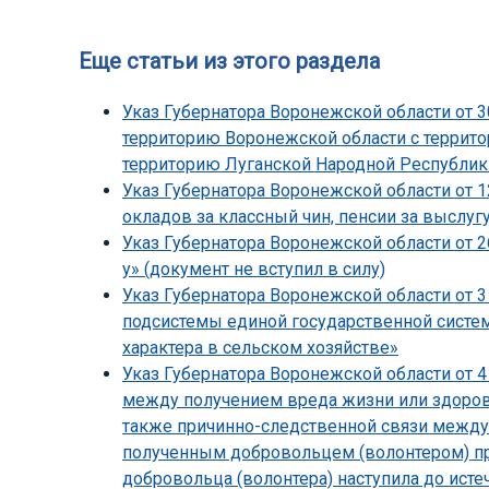
Еще статьи из этого раздела
Указ Губернатора Воронежской области от 3
территорию Воронежской области с террито
территорию Луганской Народной Республик
Указ Губернатора Воронежской области от 
окладов за классный чин, пенсии за выслуг
Указ Губернатора Воронежской области от 26
у» (документ не вступил в силу)
Указ Губернатора Воронежской области от 3
подсистемы единой государственной систе
характера в сельском хозяйстве»
Указ Губернатора Воронежской области от 4
между получением вреда жизни или здоровь
также причинно-следственной связи между 
полученным добровольцем (волонтером) при
добровольца (волонтера) наступила до исте