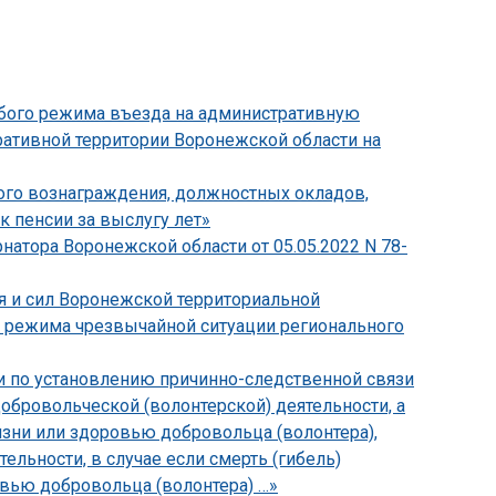
собого режима въезда на административную
ративной территории Воронежской области на
ного вознаграждения, должностных окладов,
к пенсии за выслугу лет»
рнатора Воронежской области от 05.05.2022 N 78-
ия и сил Воронежской территориальной
 режима чрезвычайной ситуации регионального
ти по установлению причинно-следственной связи
бровольческой (волонтерской) деятельности, а
зни или здоровью добровольца (волонтера),
льности, в случае если смерть (гибель)
овью добровольца (волонтера) …»