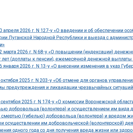
0 апреля 2026 г. N 127-у «О введении и об обеспечении о
рии Луганской Народной Республики и выезда с админист
и»
12 марта 2026 г. N 68-у «О повышении (индексации) денеж
у лет (доплаты к пенсии), ежемесячной денежной выплаты 
 января 2026 г. N 13-у «О внесении изменения в указ Губе
 октября 2025 г. N 203-у «Об отмене для органов управлен
мы предупреждения и ликвидации чрезвычайных ситуаций
 сентября 2025 г. N 174-у «О комиссии Воронежской облас
ю добровольца (волонтера) и осуществлением им вида до
смертью (гибелью) добровольца (волонтера) и вредом жи
 осуществлении им добровольческой (волонтерской) деяте
чения одного года со дня получения вреда жизни или здор