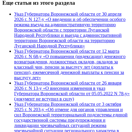
Еще статьи из этого раздела
Указ Губернатора Воронежской области от 30 апреля
2026 г. N 127-у «О введении и об обеспечении особого
режима въезда на административную территорию
Воронежской области с территории Луганской
Народной Республики и выезда с административной
территории Воронежской области на территорию
Луганской Народной Республики»
Указ Губернатора Воронежской области от 12 марта
2026 г. N 68-у «О повышении (индексации) денежного
вознаграждения, должностных окладов, окладов за
классный чин, пенсии за выслугу лет (доплаты к
пенсии), ежемесячной денежной выплаты к пенсии за
выслугу лет»
Указ Губернатора Воронежской области от 26 января
2026 г. N 13-у «О внесении изменения в указ
Губернатора Воронежской области от 05.05.2022 N 78-у»
(документ не вступил в силу)
Указ Губернатора Воронежской области от 3 октября
2025 г. N 203-у «Об отмене для органов управления и
сил Воронежской территориальной подсистемы единой
государственной системы предупреждения и
ликвидации чрезвычайных ситуаций режима
чрезвычайной ситуации регионального характера в