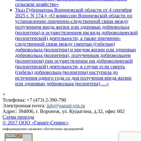
сельском хозяйстве»
Указ Губернатора Воронежской области от 4 сентября
2025 г. N 174-у «О комиссии Воронежской области по
установлению причинно-следственной связи между
получением вреда жизни или здоровью добровольца
(волонтера) и осуществлением им вида добровольческой
(волонтерской) деятельности, а также причинно-
следственной связи между смертью (гибелью)
добровольца (волонтера) и вредом жизни или здоровью
добровольца (волонтера), полученным добровольцем
(волонтером) при осуществлении им добровольческой
(волонтерской) деятельности, в случае если смерть
(гибель) добровольца (волонтера) наступила до
истечения одного года со дня получения вреда жизни
или здоровью добровольца (волонтера) …»
×
Телефоны: +7 (473) 2-390-790
Электронная почта:
info@garant-vrn.ru
Адрес: 394006, г. Воронеж, ул. Куцыгина, д.32, офис 602
Схема проезда
© 2017 ООО «Гарант-Сервис»
информационно-правовое обеспечение предприятий