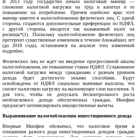
В 2013 году государство начало налоговый маневр —
снижение налоговой нагрузки на труд и капитал и ее
повышение на потребление. Причем наиболее ярко этот
маневр заметен в налогообложении физических лиц. С одной
стороны, создаются дополнительные преференции по НДФЛ,
с другой стороны, вводится так называемый налог на
роскошь*(1). Поскольку налогообложение физических лиц
претерпит существенные изменения в течение ближайших лет
(до 2018 года), остановимся на анализе этих изменений
подробно.
Физических лиц не ждет ни введение прогрессивной шкалы
налогообложения, ни повышение ставки НДФЛ. Сглаживание
налоговой нагрузки между гражданами с разным уровнем
дохода будет достигнуто иными способами. Будут
освобождены от НДФЛ социально значимые выплаты, что
снизит налоговую нагрузку на малоимущие слои населения. А
для того, чтобы не допускать бесконтрольного роста
необлагаемого дохода обеспеченных граждан, Минфин
предлагает оптимизировать имущественные вычеты.
Выравнивание налогообложения инвестиционного дохода
Впервые Минфин обозначил, что налоговое бремя в
отношении разного рода инвестиционных доходов граждан