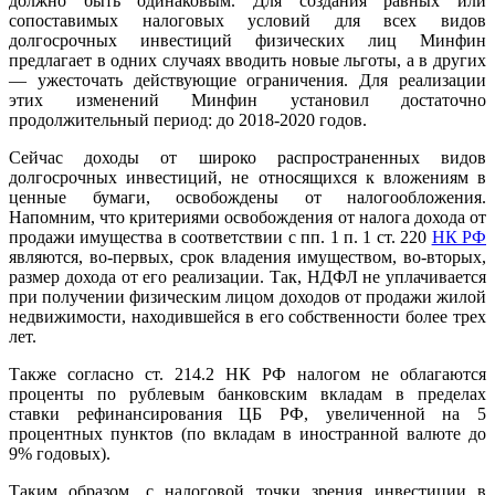
должно быть одинаковым. Для создания равных или
сопоставимых налоговых условий для всех видов
долгосрочных инвестиций физических лиц Минфин
предлагает в одних случаях вводить новые льготы, а в других
— ужесточать действующие ограничения. Для реализации
этих изменений Минфин установил достаточно
продолжительный период: до 2018-2020 годов.
Сейчас доходы от широко распространенных видов
долгосрочных инвестиций, не относящихся к вложениям в
ценные бумаги, освобождены от налогообложения.
Напомним, что критериями освобождения от налога дохода от
продажи имущества в соответствии с пп. 1 п. 1 ст. 220
НК РФ
являются, во-первых, срок владения имуществом, во-вторых,
размер дохода от его реализации. Так, НДФЛ не уплачивается
при получении физическим лицом доходов от продажи жилой
недвижимости, находившейся в его собственности более трех
лет.
Также согласно ст. 214.2 НК РФ налогом не облагаются
проценты по рублевым банковским вкладам в пределах
ставки рефинансирования ЦБ РФ, увеличенной на 5
процентных пунктов (по вкладам в иностранной валюте до
9% годовых).
Таким образом, с налоговой точки зрения инвестиции в