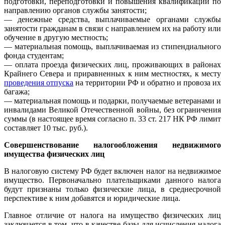
подготовки, переподготовки и повышения квалификации по
направлению органов службы занятости;
— денежные средства, выплачиваемые органами службы
занятости гражданам в связи с направлением их на работу или
обучение в другую местность;
— материальная помощь, выплачиваемая из стипендиального
фонда студентам;
— оплата проезда физических лиц, проживающих в районах
Крайнего Севера и приравненных к ним местностях, к месту
проведения отпуска
на территории РФ и обратно и провоза их
багажа;
— материальная помощь и подарки, получаемые ветеранами и
инвалидами Великой Отечественной войны, без ограничения
суммы (в настоящее время согласно п. 33 ст. 217 НК РФ лимит
составляет 10 тыс. руб.).
Совершенствование налогообложения недвижимого
имущества физических лиц
В налоговую систему РФ будет включен налог на недвижимое
имущество. Первоначально плательщиками данного налога
будут признаны только физические лица, в среднесрочной
перспективе к ним добавятся и юридические лица.
Главное отличие от налога на имущество физических лиц
заключается в том, что в качестве базы для исчисления налога