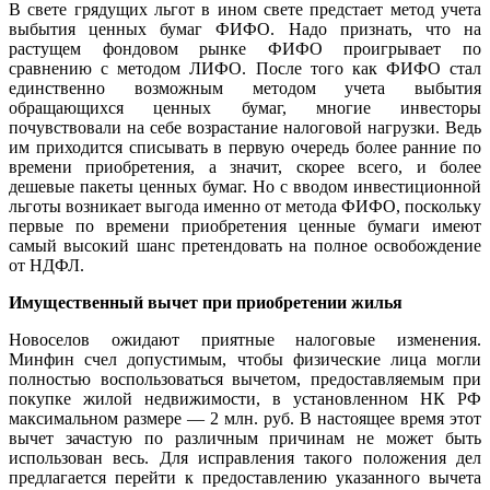
В свете грядущих льгот в ином свете предстает метод учета
выбытия ценных бумаг ФИФО. Надо признать, что на
растущем фондовом рынке ФИФО проигрывает по
сравнению с методом ЛИФО. После того как ФИФО стал
единственно возможным методом учета выбытия
обращающихся ценных бумаг, многие инвесторы
почувствовали на себе возрастание налоговой нагрузки. Ведь
им приходится списывать в первую очередь более ранние по
времени приобретения, а значит, скорее всего, и более
дешевые пакеты ценных бумаг. Но с вводом инвестиционной
льготы возникает выгода именно от метода ФИФО, поскольку
первые по времени приобретения ценные бумаги имеют
самый высокий шанс претендовать на полное освобождение
от НДФЛ.
Имущественный вычет при приобретении жилья
Новоселов ожидают приятные налоговые изменения.
Минфин счел допустимым, чтобы физические лица могли
полностью воспользоваться вычетом, предоставляемым при
покупке жилой недвижимости, в установленном НК РФ
максимальном размере — 2 млн. руб. В настоящее время этот
вычет зачастую по различным причинам не может быть
использован весь. Для исправления такого положения дел
предлагается перейти к предоставлению указанного вычета