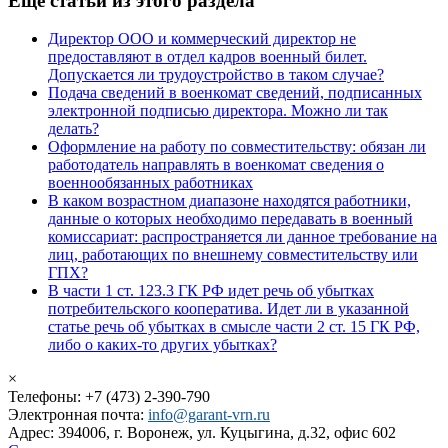
Еще статьи из этого раздела
Директор ООО и коммерческий директор не
предоставляют в отдел кадров военный билет.
Допускается ли трудоустройство в таком случае?
Подача сведений в военкомат сведений, подписанных
электронной подписью директора. Можно ли так
делать?
Оформление на работу по совместительству: обязан ли
работодатель направлять в военкомат сведения о
военнообязанных работниках
В каком возрастном диапазоне находятся работники,
данные о которых необходимо передавать в военный
комиссариат: распространяется ли данное требование на
лиц, работающих по внешнему совместительству или
ГПХ?
В части 1 ст. 123.3 ГК РФ идет речь об убытках
потребительского кооператива. Идет ли в указанной
статье речь об убытках в смысле части 2 ст. 15 ГК РФ,
либо о каких-то других убытках?
×
Телефоны: +7 (473) 2-390-790
Электронная почта:
info@garant-vrn.ru
Адрес: 394006, г. Воронеж, ул. Куцыгина, д.32, офис 602