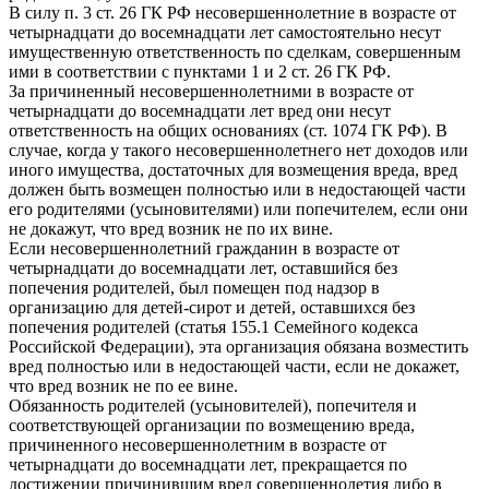
В силу п. 3 ст. 26 ГК РФ несовершеннолетние в возрасте от
четырнадцати до восемнадцати лет самостоятельно несут
имущественную ответственность по сделкам, совершенным
ими в соответствии с пунктами 1 и 2 ст. 26 ГК РФ.
За причиненный несовершеннолетними в возрасте от
четырнадцати до восемнадцати лет вред они несут
ответственность на общих основаниях (ст. 1074 ГК РФ). В
случае, когда у такого несовершеннолетнего нет доходов или
иного имущества, достаточных для возмещения вреда, вред
должен быть возмещен полностью или в недостающей части
его родителями (усыновителями) или попечителем, если они
не докажут, что вред возник не по их вине.
Если несовершеннолетний гражданин в возрасте от
четырнадцати до восемнадцати лет, оставшийся без
попечения родителей, был помещен под надзор в
организацию для детей-сирот и детей, оставшихся без
попечения родителей (статья 155.1 Семейного кодекса
Российской Федерации), эта организация обязана возместить
вред полностью или в недостающей части, если не докажет,
что вред возник не по ее вине.
Обязанность родителей (усыновителей), попечителя и
соответствующей организации по возмещению вреда,
причиненного несовершеннолетним в возрасте от
четырнадцати до восемнадцати лет, прекращается по
достижении причинившим вред совершеннолетия либо в