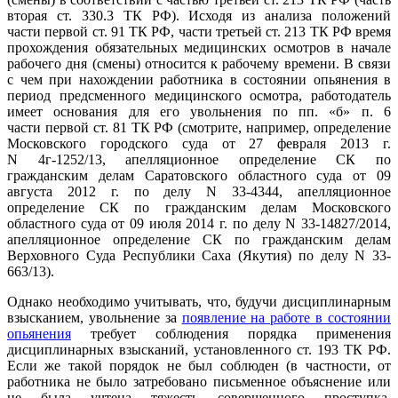
вторая ст. 330.3 ТК РФ). Исходя из анализа положений
части первой ст. 91 ТК РФ, части третьей ст. 213 ТК РФ время
прохождения обязательных медицинских осмотров в начале
рабочего дня (смены) относится к рабочему времени. В связи
с чем при нахождении работника в состоянии опьянения в
период предсменного медицинского осмотра, работодатель
имеет основания для его увольнения по пп. «б» п. 6
части первой ст. 81 ТК РФ (смотрите, например, определение
Московского городского суда от 27 февраля 2013 г.
N 4г-1252/13, апелляционное определение СК по
гражданским делам Саратовского областного суда от 09
августа 2012 г. по делу N 33-4344, апелляционное
определение СК по гражданским делам Московского
областного суда от 09 июля 2014 г. по делу N 33-14827/2014,
апелляционное определение СК по гражданским делам
Верховного Суда Республики Саха (Якутия) по делу N 33-
663/13).
Однако необходимо учитывать, что, будучи дисциплинарным
взысканием, увольнение за
появление на работе в состоянии
опьянения
требует соблюдения порядка применения
дисциплинарных взысканий, установленного ст. 193 ТК РФ.
Если же такой порядок не был соблюден (в частности, от
работника не было затребовано письменное объяснение или
не была учтена тяжесть совершенного проступка,