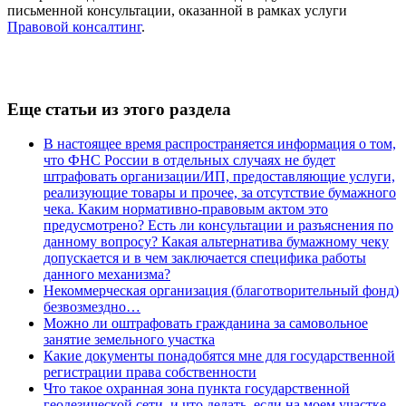
письменной консультации, оказанной в рамках услуги
Правовой консалтинг
.
Еще статьи из этого раздела
В настоящее время распространяется информация о том,
что ФНС России в отдельных случаях не будет
штрафовать организации/ИП, предоставляющие услуги,
реализующие товары и прочее, за отсутствие бумажного
чека. Каким нормативно-правовым актом это
предусмотрено? Есть ли консультации и разъяснения по
данному вопросу? Какая альтернатива бумажному чеку
допускается и в чем заключается специфика работы
данного механизма?
Некоммерческая организация (благотворительный фонд)
безвозмездно…
Можно ли оштрафовать гражданина за самовольное
занятие земельного участка
Какие документы понадобятся мне для государственной
регистрации права собственности
Что такое охранная зона пункта государственной
геодезической сети, и что делать, если на моем участке