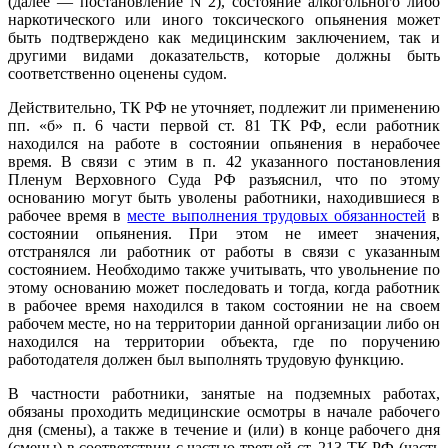
(далее — постановление N 2), состояние алкогольного либо
наркотического или иного токсического опьянения может
быть подтверждено как медицинским заключением, так и
другими видами доказательств, которые должны быть
соответственно оценены судом.
Действительно, ТК РФ не уточняет, подлежит ли применению
пп. «б» п. 6 части первой ст. 81 ТК РФ, если работник
находился на работе в состоянии опьянения в нерабочее
время. В связи с этим в п. 42 указанного постановления
Пленум Верховного Суда РФ разъяснил, что по этому
основанию могут быть уволены работники, находившиеся в
рабочее время в
месте выполнения трудовых обязанностей
в
состоянии опьянения. При этом не имеет значения,
отстранялся ли работник от работы в связи с указанным
состоянием. Необходимо также учитывать, что увольнение по
этому основанию может последовать и тогда, когда работник
в рабочее время находился в таком состоянии не на своем
рабочем месте, но на территории данной организации либо он
находился на территории объекта, где по поручению
работодателя должен был выполнять трудовую функцию.
В частности работники, занятые на подземных работах,
обязаны проходить медицинские осмотры в начале рабочего
дня (смены), а также в течение и (или) в конце рабочего дня
(смены) в соответствии с частью третьей ст. 213 ТК РФ (часть