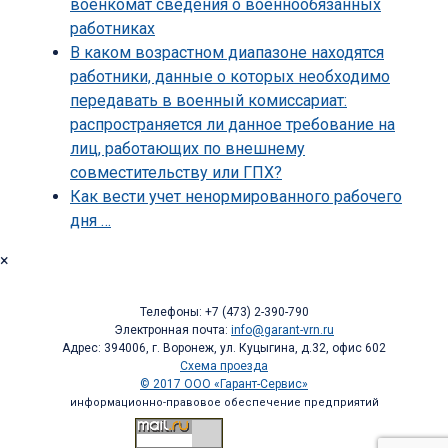
военкомат сведения о военнообязанных
работниках
В каком возрастном диапазоне находятся
работники, данные о которых необходимо
передавать в военный комиссариат:
распространяется ли данное требование на
лиц, работающих по внешнему
совместительству или ГПХ?
Как вести учет ненормированного рабочего
дня …
×
Телефоны: +7 (473) 2-390-790
Электронная почта:
info@garant-vrn.ru
Адрес: 394006, г. Воронеж, ул. Куцыгина, д.32, офис 602
Схема проезда
© 2017 ООО «Гарант-Сервис»
информационно-правовое обеспечение предприятий