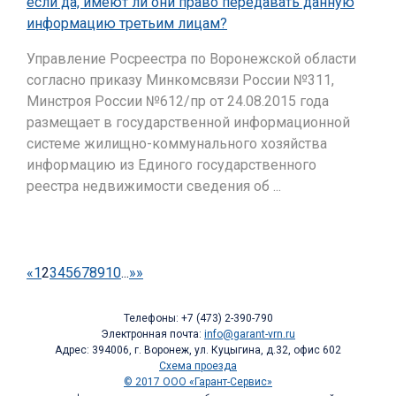
если да, имеют ли они право передавать данную
информацию третьим лицам?
Управление Росреестра по Воронежской области
согласно приказу Минкомсвязи России №311,
Минстроя России №612/пр от 24.08.2015 года
размещает в государственной информационной
системе жилищно-коммунального хозяйства
информацию из Единого государственного
реестра недвижимости сведения об ...
«
1
2
3
4
5
6
7
8
9
10
...
»
»
Телефоны: +7 (473) 2-390-790
Электронная почта:
info@garant-vrn.ru
Адрес: 394006, г. Воронеж, ул. Куцыгина, д.32, офис 602
Схема проезда
© 2017 ООО «Гарант-Сервис»